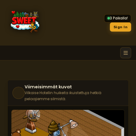
3 Paikalla!
Sign In
Avaa
Viimeisimmät kuvat
Vilkaise Hotellin huikeita ikuistettuja hetkiä
pelaajiemme silmistä.