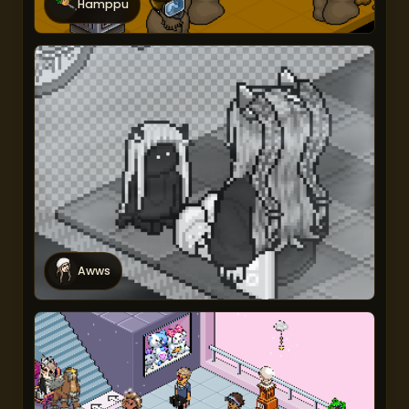
Hamppu
Awws