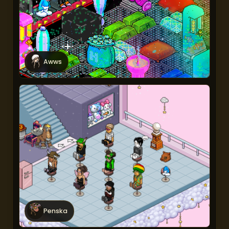
Awws
Penska