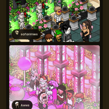
safarimies
Awws