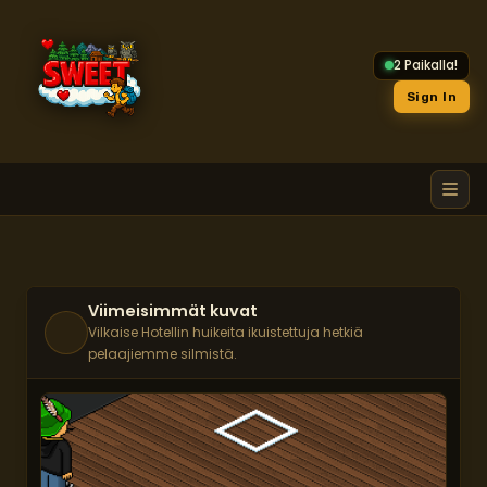
2 Paikalla!
Sign In
Avaa
Viimeisimmät kuvat
Vilkaise Hotellin huikeita ikuistettuja hetkiä
pelaajiemme silmistä.